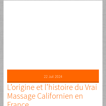
jamais à un championnat
de massage approximatif
Par
Guy
Les commentaires sont fermés
Uncategorized
POURQUOI JE NE PARTICIPERAI JAMAIS À UN CHAMPIONNAT
DE MASSAGE APPROXIMATIF Je réponds à Daniele V. qui m’a
posé cette question en MP : «Vous êtes un des plus grands
professionnels du massage au moins en France et reconnu
dans de nombreux pays, pourquoi ne vous voit on pas au
championnat de Massage, par exemple …
Lire la suite …