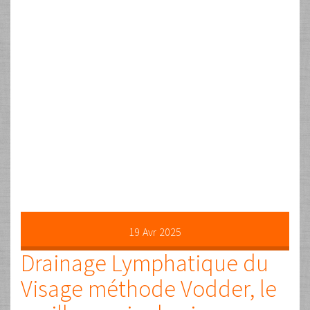
LE DRAINAGE LYMPHATIQUE DU VISAGE Méthode Vodder LE
DRAINAGE LYMPHATIQUE Méthode Vodder Le Drainage
Lymphatique, tel qu’il a été créé par le Dr VODDER, est
d’après mon expérience et mes connaissances, si ce n’est
le meilleur soin, tout au moins l’un des seuls vraiment
adapté au visage, et je vais vous expliquer pourquoi.
Lorsqu’on touche …
Lire la suite …
22
Juil
2024
L’origine et l’histoire du Vrai
Massage Californien en
France