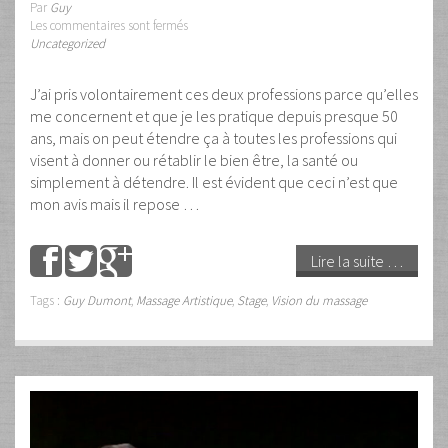
Par
Guy
Les commentaires sont fermés
Uncategorized
J’ai pris volontairement ces deux professions parce qu’elles
me concernent et que je les pratique depuis presque 50
ans, mais on peut étendre ça à toutes les professions qui
visent à donner ou rétablir le bien être, la santé ou
simplement à détendre. Il est évident que ceci n’est que
mon avis mais il repose …
Lire la suite …
Tags :
Guy Dumont
,
Massage Artistique
,
Stage
,
Vision du massage