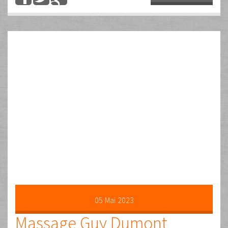
massage?
Par
Guy Dumont
Les commentaires sont fermés
Uncategorized
Dina… Quand j’étais enfant j’étais toujours fasciné quand
j’entendais le mot « improvisation » souvent prononcé en
musique mais aussi en danse, en patinage et parfois même
en cuisine. Pourtant à chaque fois j’étais étonné du résultat.
Alors je me suis que tout était facile et qu’il suffisait de… Plus
tard quand j’ai choisi le Toucher et …
Lire la suite …