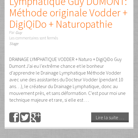
Lire la suite …
19
Avr
2025
Drainage Lymphatique du
Visage méthode Vodder, le
meilleur soin du visage au
monde s’il est bien compris
et fait…
Par
Guy
Les commentaires sont fermés
Uncategorized