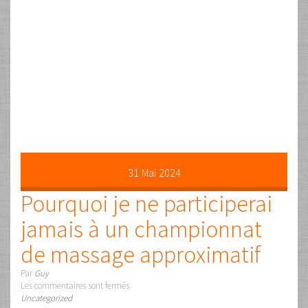
07
Avr
2024
Massage Artistique à 10
mains…
Par
Guy
Les commentaires sont fermés
Uncategorized
DIX MAINS SUR LE MÊME CORPS… ÇA RE-MUE… C’était il y a
30 ans et je pourrais faire beaucoup mieux aujourd’hui mais
pour l’instant il n’y a quand même toujours pas
d’équivalent. Je dis ça parce que j’ai déjà eu l’occasion
d’avoir 12 mains sur moi une fois en massage et une fois en
Ostéopathie …
Lire la suite …