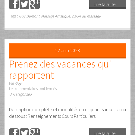
12
Jan
2022
Peut-on improviser en