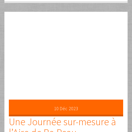
Description complète et modalités en cliquant sur ce lien ci
dessous : Renseignements Cours Particuliers
Lire la suite …
05
Mai
2023
Massage Guy Dumont
Par
Guy
Les commentaires sont fermés
Vidéos
Lire la suite …