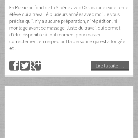
massage haute couture
Par
Guy
Les commentaires sont fermés
Conférence
,
Spectacle
LE MASSAGE ARTISTIQUE UN MASSAGE HAUTE-COUTURE LE
MASSAGE ARTISTIQUE A ÉTÉ CRÉÉ PAR GUY DUMONT EN
1991. C’EST UN DES PLUS BEAUX MASSAGES ESTHÉTIQUES
QUI EXISTE. IL DONNE AUX ESTHÉTICIENNES DES
POSSIBILITÉS INFINIES DE S’EXPRIMER AVEC LEURS MAINS
(Michèle Delattre) » C’est après mes études de
naturopathie, à la fin des années 70, que j’ai rencontré …
Lire la suite …
04
Juil
2022