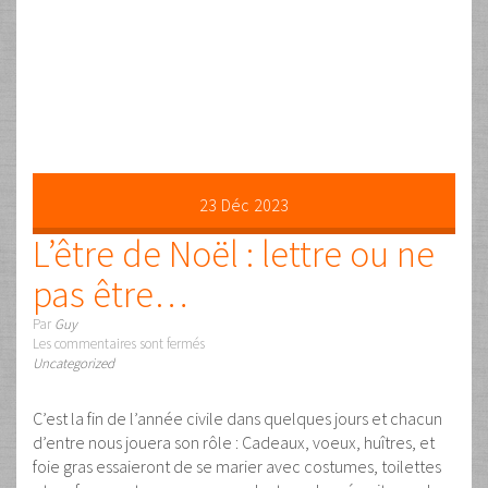
rajouté d’autres mouvements et surtout le fait que chaque
mouvement est synchronisé parfaitement sur la musique.
De plus c’est la précision du geste due au DigiQiDo qui …
Lire la suite …
02
Sep
2023
Massage Artistique à 4
mains
Par
Guy
Les commentaires sont fermés
Uncategorized
En Russie au fond de la Sibérie avec Oksana une excellente
élève qui a travaillé plusieurs années avec moi. Je vous