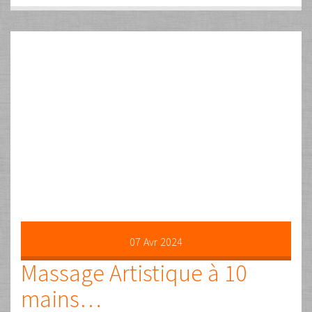
Lire la suite …
10
Déc
2023
Une Journée sur-mesure à
l’Aire de Re-Peau
Par
Guy
Les commentaires sont fermés
Uncategorized
Un concept unique Le principe : je suis à votre disposition
pendant une journée de 9 h à 18 h et vous choisissez ce qui
vous fait plaisir ✅ Nous discutons ensemble de vos envies
ou besoins et vous choisissez le déroulement de la journée.
Nous déjeunons ensemble et je vous offre le repas Vous …