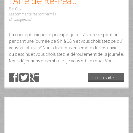
19
Fév
2023
On oublie tant de soirs de
tristesse, mais jamais un
matin de tendresse…
Par
Guy Dumont
Les commentaires sont fermés
Spectacle
Lire la suite …
Tags :
Massage Artistique