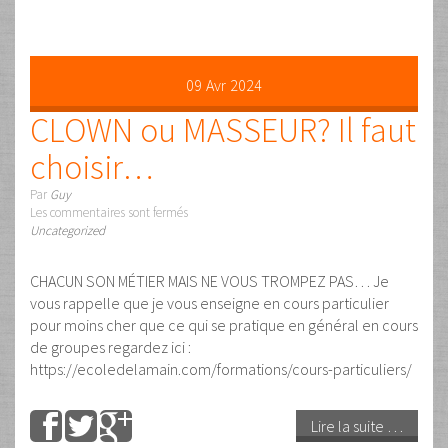
12
Déc
2023
Pourquoi on n’entraine pas
la main et comment y
remédier
Par
Guy
Les commentaires sont fermés
Uncategorized
C’est en lisant ce texte auquel j’adhère totalement, et
depuis longtemps, que j’ai crée une méthode
d’entraînement de la main : le DigiQiDo. « Je me suis étonné
parfois qu’il n’existât pas un « traité de la main », une étude
approfondie des virtualités innombrables de cette
machine prodigieuse qui assemble la sensibilité la plus …