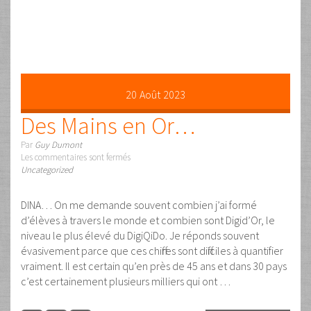
Une journée de DigiQiDo
clef en mains
Par
Guy Dumont
Les commentaires sont fermés
Conférence
,
Vidéos
Un cours unique au monde qui changera votre vie
professionnelle et personnelle Filmé en direct et sans
montage une journée entière dédiée au DigiQiDo où vous
trouverez les 30 exercices de base. Le DigiQiDo est une
méthode unique au monde pour entraîner la main et
développer sa sensibilité et sa dextérité. Lisez ici : DigiQiDo
…
Lire la suite …