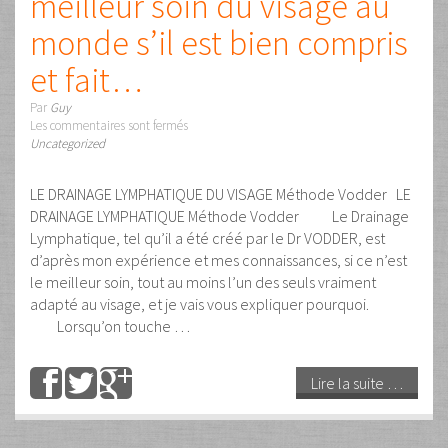
Par
Guy
Les commentaires sont fermés
Uncategorized
LE “VRAI” MASSAGE CALIFORNIEN Je me souviens
parfaitement de la première fois où on m’a parlé du
Massage Californien. C’était en essayant de soulager
les maux de tête dont souffrait Michèle, sage-femme, qui
rentrait d’une randonnée organisée par le centre de
vacances où je travaillais alors comme animateur.
Nous sommes en 1977. Sa réflexion …
Lire la suite …
31
Mai
2024
Pourquoi je ne participerai