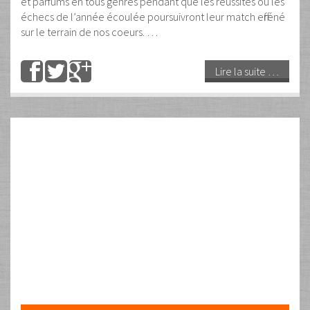
précise qu’il n’y a aucune préparation, ni répétition, ni
montage avant ce massage. Juste du travail qui permet
d’être disponible à tout moment pour masser
correctement en respectant la personne qui est allongée
et …
Lire la suite …
20
Août
2023
Des Mains en Or…
Par
Guy Dumont
Les commentaires sont fermés
Uncategorized
DINA… On me demande souvent combien j’ai formé