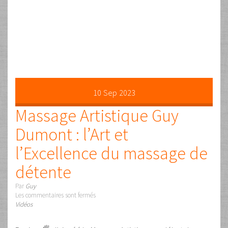
04
Fév
2023
Stage GRATUIT Massage
Artistique et DigiQiDo
Par
Guy
Les commentaires sont fermés
Uncategorized
Stage Gratuit de Massage Artistique et DigiQiDo Guy Dumont
En deux jours vous apprendrez, grâce au DigiQiDo
comment entraîner vos mains et avoir un toucher de
meilleure qualité, ce qui décuplera les résultats de tout ce
que vous connaissez déjà. Vous aurez enfin des vraies
perceptions plus fines et plus subtiles. Vous pourrez profiter
pleinement, …
Lire la suite …