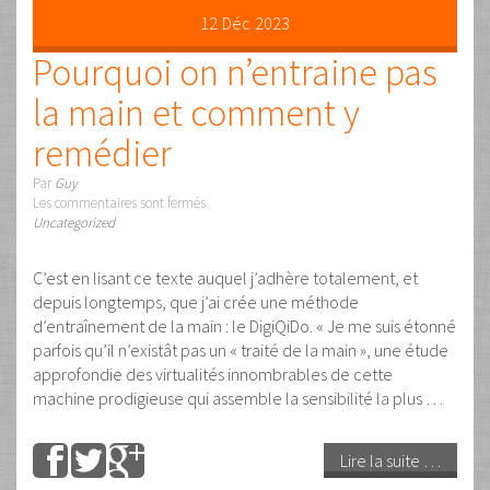
d’élèves à travers le monde et combien sont Digid’Or, le
niveau le plus élevé du DigiQiDo. Je réponds souvent
évasivement parce que ces chiffres sont difficiles à quantifier
vraiment. Il est certain qu’en près de 45 ans et dans 30 pays
c’est certainement plusieurs milliers qui ont …
Lire la suite …
Tags :
Guy Dumont
,
Massage Artistique
,
Vision du massage
22
Juin
2023
Prenez des vacances qui
rapportent
Par
Guy
Les commentaires sont fermés
Uncategorized