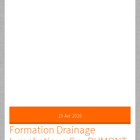
19
Avr
2026
Formation Drainage
Lymphatique Guy DUMONT:
Méthode originale Vodder +
DigiQiDo + Naturopathie
Par
Guy
Les commentaires sont fermés
Stage
DRAINAGE LYMPHATIQUE VODDER + Naturo + DigiQiDo Guy
Dumont J’ai eu l’extrême chance et le bonheur
d’apprendre le Drainage Lymphatique Méthode Vodder
avec une des assistantes du Docteur Vodder (pendant 10
ans…), le créateur du Drainage Lymphatique, donc au
mouvement près, et sans déformation. C’est pour moi une
technique majeure et rare, si elle est …