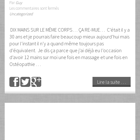
Lire la suite …
10
Sep
2023
Massage Artistique Guy
Dumont : l’Art et
l’Excellence du massage de
détente
Par
Guy
Les commentaires sont fermés
Vidéos
Bonjour 🖐 J’ai créé le Massage Artistique au début des
années 80, après avoir travaillé plusieurs années Avec
Margaret Elke la créatrice du vrai massage Californien. J’y ai