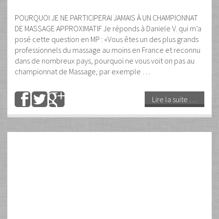
23
Déc
2023
L’être de Noël : lettre ou ne
pas être…
Par
Guy
Les commentaires sont fermés
Uncategorized
C’est la fin de l’année civile dans quelques jours et chacun
d’entre nous jouera son rôle : Cadeaux, voeux, huîtres, et
foie gras essaieront de se marier avec costumes, toilettes
et parfums en tous genres pendant que les réussites ou les
échecs de l’année écoulée poursuivront leur match effréné
sur le terrain de nos coeurs. …
Lire la suite …