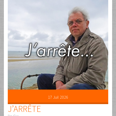
17
Juil
2026
J’ARRÊTE
Par
Guy