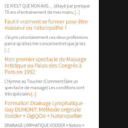
CE N’EST QUE MON AVIS… (étayé par presque
70 ans d’entrainement de mes mains,
[...]
Faut-il vraiment se former pour être
masseur ou naturopathe ?
J’ai pris volontairement ces deux professions
parce qu’elles me concernent et que je les
[...]
Mon premier spectacle de Massage
Artistique au Palais des Congrès à
Paris en 1992
L’Hymne au Toucher (Comment faire un
spectacle de massage) Les conditions sont
très spéciales
[...]
Formation Drainage Lymphatique
Guy DUMONT: Méthode originale
Vodder + DigiQiDo + Naturopathie
DRAINAGE LYMPHATIQUE VODDER + Naturo +