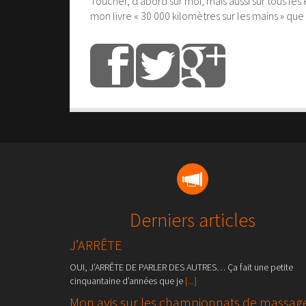
Toucher, d’abord sur moi, mais aussi sur tous les 
mon livre « 30 000 kilomètres sur les mains » que
Derniers articles
J’ARRÊTE
OUI, J’ARRÊTE DE PARLER DES AUTRES… Ça fait une petite
cinquantaine d’années que je
[...]
Mon avis sur les championnats de massag