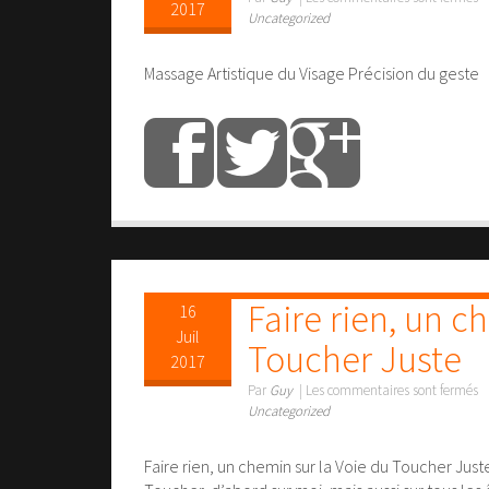
2017
Uncategorized
Massage Artistique du Visage Précision du geste
Faire rien, un c
16
Juil
Toucher Juste
2017
Par
Guy
|
Les commentaires sont fermés
Uncategorized
Faire rien, un chemin sur la Voie du Toucher Just