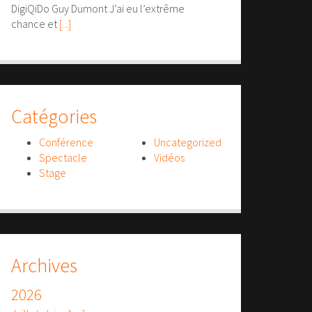
DigiQiDo Guy Dumont J’ai eu l’extrême
chance et
[...]
Catégories
Conférence
Uncategorized
Spectacle
Vidéos
Stage
Archives
2026