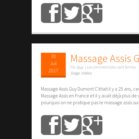
Massage Assis 
30
Juil
Par
Guy
|
Les commentaires sont fermés
2017
Stage
,
Vidéos
Massage Assis Guy Dumont C’était il y a 25 ans, 
Massage Assis en France et il y avait déjà plus de
pourquoi on ne pratique pas le massage assis sur