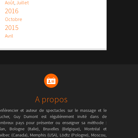
Août
,
Juillet
2016
Octobre
2015
Avril
A propos
nférencier et auteur de spectacles sur le massage et le
ucher, Guy Dumont est régulièrement invité dans de
mbreux pays pour présenter ou enseigner sa méthode :
lan, Bologne (Italie), Bruxelles (Belgique), Montréal et
ébec (Canada), Memphis (USA), Lödtz (Pologne), Moscou,