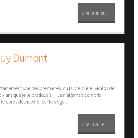
Lire la suite …
Guy Dumont
certainement une des premières, ou la première, vidéos de
 dix ans que je le pratiquais… Je n’ai jamais compris
 le corps déshabillé, car le siège …
Lire la suite …