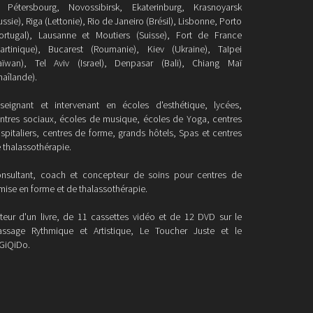
 Pétersbourg, Novossibirsk, Ekaterinburg, Krasnoyarsk
ussie), Riga (Lettonie), Rio de Janeiro (Brésil), Lisbonne, Porto
ortugal), Lausanne et Moutiers (Suisse), Fort de France
artinique), Bucarest (Roumanie), Kiev (Ukraine), TaIpei
aïwan), Tel Aviv (Israel), Denpasar (Bali), Chiang Maï
haîlande).
seignant et intervenant en écoles d'esthétique, lycées,
ntres sociaux, écoles de musique, écoles de Yoga, centres
spitaliers, centres de forme, grands hôtels, Spas et centres
 thalassothérapie.
nsultant, coach et concepteur de soins pour centres de
mise en forme et de thalassothérapie.
teur d'un livre, de 11 cassettes vidéo et de 12 DVD sur le
ssage Rythmique et Artistique, Le Toucher Juste et le
GiQiDo.