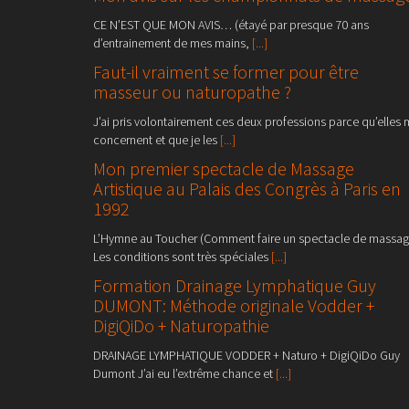
CE N’EST QUE MON AVIS… (étayé par presque 70 ans
d’entrainement de mes mains,
[...]
Faut-il vraiment se former pour être
masseur ou naturopathe ?
J’ai pris volontairement ces deux professions parce qu’elles
concernent et que je les
[...]
Mon premier spectacle de Massage
Artistique au Palais des Congrès à Paris en
1992
L’Hymne au Toucher (Comment faire un spectacle de massag
Les conditions sont très spéciales
[...]
Formation Drainage Lymphatique Guy
DUMONT: Méthode originale Vodder +
DigiQiDo + Naturopathie
DRAINAGE LYMPHATIQUE VODDER + Naturo + DigiQiDo Guy
Dumont J’ai eu l’extrême chance et
[...]