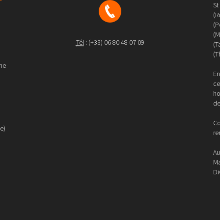
St
(R
(P
(M
Tél
:
(+33) 06 80 48 07 09
(T
(T
 me
En
ce
ho
de
Co
e)
re
Au
Ma
Di