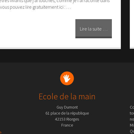
êtres vivants que j’ai touchés, comme je l’ai raconté dans
 vous pouvez lire gratuitement ici : …
Lire la suite …
Ecole de la main
Guy Dumont
Co
61 place de la république
to
42153 Riorges
no
France
Mi
Qu
e