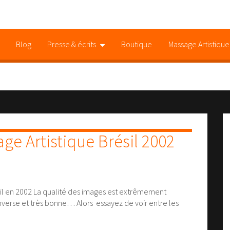
Blog
Presse & écrits
Boutique
Massage Artistique
Politique de confidentialité
ge Artistique Brésil 2002
sil en 2002 La qualité des images est extrêmement
inverse et très bonne… Alors essayez de voir entre les