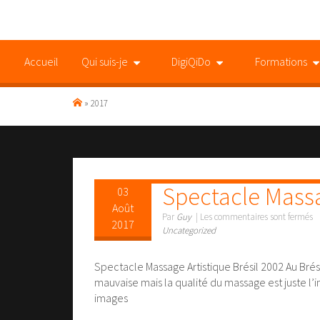
Accueil
Qui suis-je
DigiQiDo
Formations
» 2017
Spectacle Massa
03
Août
Par
Guy
|
Les commentaires sont fermés
2017
Uncategorized
Spectacle Massage Artistique Brésil 2002 Au Bré
mauvaise mais la qualité du massage est juste l’
images