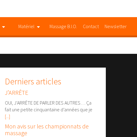
Matériel
Massage B.I.O.
Contact
Newsletter
Derniers articles
J’ARRÊTE
OUI, J’ARRÊTE DE PARLER DES AUTRES… Ça
fait une petite cinquantaine d’années que je
[...]
Mon avis sur les championnats de
massage