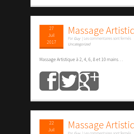
Massage Artistiq
27
Juil
Par
Guy
|
Les commentaires sont fermés
2017
Uncategorized
Massage Artistique à 2, 4, 6, 8 et 10 mains…
Massage Artisti
22
Juil
Par
Guy
|
Les commentaires sont fermés